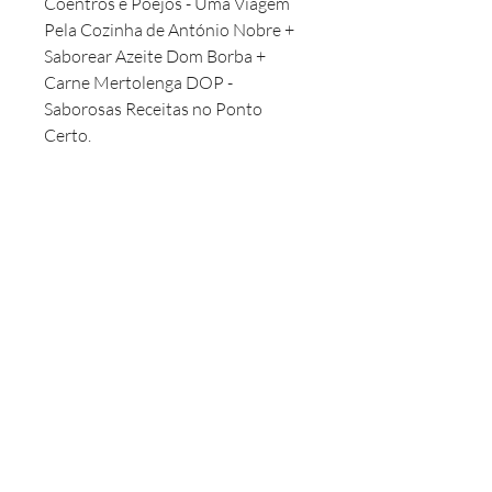
Coentros e Poejos - Uma Viagem
Pela Cozinha de António Nobre +
Saborear Azeite Dom Borba +
Carne Mertolenga DOP -
Saborosas Receitas no Ponto
Certo.
Texto
António Nobre e Tiago Kalisvaart.