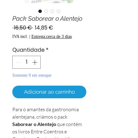
Pack Saborear o Alentejo
Preço
Preço
 16,50 € 
14,85 €
normal
promocional
IVA incl.
|
Entrega:cerca de 3 dias
Quantidade
*
Somente 9 em estoque
Adicionar ao carrinho
Para o amantes da gastronomia
alentejana, criámos o pack
Saborear o Alentejo
que contém
os livros Entre Coentros e