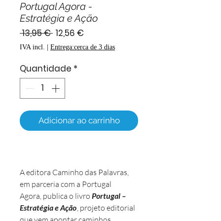
Portugal Agora -
Estratégia e Ação
Preço
Preço
 13,95 € 
12,56 €
normal
promocional
IVA incl.
|
Entrega:cerca de 3 dias
Quantidade
*
Adicionar ao carrinho
A editora Caminho das Palavras,
em parceria com a Portugal
Agora, publica o livro
Portugal –
Estratégia e Ação
, projeto editorial
que vem apontar caminhos