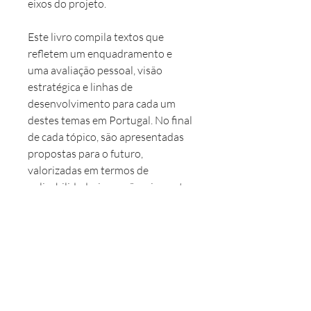
eixos do projeto.
Este livro compila textos que
refletem um enquadramento e
uma avaliação pessoal, visão
estratégica e linhas de
desenvolvimento para cada um
destes temas em Portugal. No final
de cada tópico, são apresentadas
propostas para o futuro,
valorizadas em termos de
aplicabilidade, inovação e impacto
esperado. Pretende-se, com esta
iniciativa, consolidar consensos e
facilitar a passagem da estratégia à
ação – gerando propostas
concretas para políticas públicas
ou iniciativas da sociedade civil.